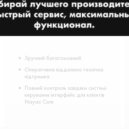
Зручний багатомовний
Оперативна віддалена технічна
підтримка
Повний контроль завдяки системі
керування інтерфейс для клієнтів
Nayax Core