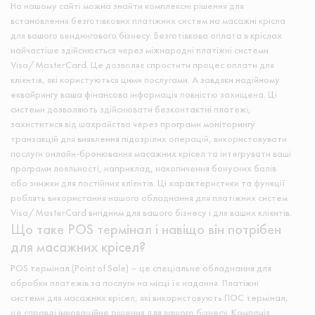
На нашому сайті можна знайти комплексні рішення для
встановлення безготівкових платіжних систем на масажні крісла
для вашого вендингового бізнесу. Безготівкова оплата в кріслах
найчастіше здійснюється через міжнародні платіжні системи
Visa/MasterCard. Це дозволяє спростити процес оплати для
клієнтів, які користуються цими послугами. А завдяки надійному
еквайрингу ваша фінансова інформація повністю захищена. Ці
системи дозволяють здійснювати безконтактні платежі,
захиститися від шахрайства через програми моніторингу
транзакцій для виявлення підозрілих операцій, використовувати
послуги онлайн-бронювання масажних крісел та інтегрувати ваші
програми лояльності, наприклад, накопичення бонусних балів
або знижки для постійних клієнтів. Ці характеристики та функції
роблять використання нашого обладнання для платіжних систем
Visa/MasterCard вигідним для вашого бізнесу і для ваших клієнтів.
Що таке POS термінал і навіщо він потрібен
для масажних крісел?
POS термінал (Point of Sale) – це спеціальне обладнання для
обробки платежів за послуги на місці їх надання. Платіжні
системи для масажних крісел, які використовують ПОС термінал,
це справді інноваційне рішення для вашого бізнесу. Компанія