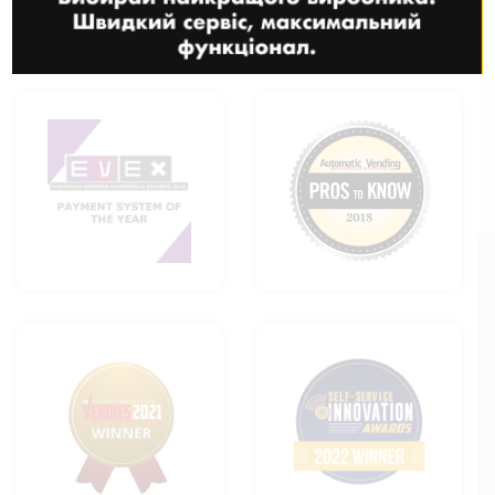
вашим бізнесом нові можливості для зростання. Ми постійно
перебуваємо на передовій ринку, особливо у сфері регулювання
та інтеграції платіжних систем.