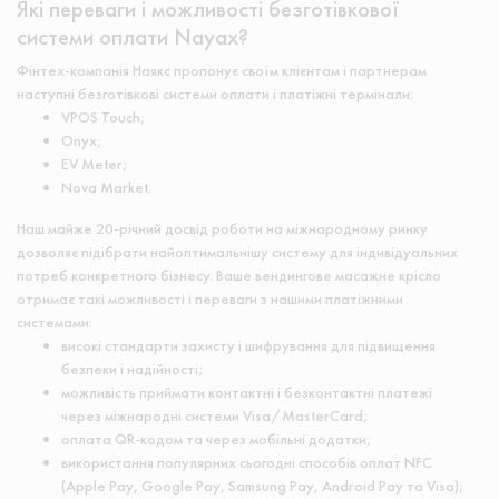
Які переваги і можливості безготівкової
системи оплати Nayax?
Фінтех-компанія Наякс пропонує своїм клієнтам і партнерам
наступні безготівкові системи оплати і платіжні термінали:
VPOS Touch;
Onyx;
EV Meter;
Nova Market.
Наш майже 20-річний досвід роботи на міжнародному ринку
дозволяє підібрати найоптимальнішу систему для індивідуальних
потреб конкретного бізнесу. Ваше вендингове масажне крісло
отримає такі можливості і переваги з нашими платіжними
системами:
високі стандарти захисту і шифрування для підвищення
безпеки і надійності;
можливість приймати контактні і безконтактні платежі
через міжнародні системи Visa/MasterCard;
оплата QR-кодом та через мобільні додатки;
використання популярних сьогодні способів оплат NFC
(Apple Pay, Google Pay, Samsung Pay, Android Pay та Visa);