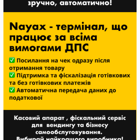
продажів з VPOS Touch
Nayax, ваш надійний
платіжний та
технологічний партнер
Рішення від Nayax забезпечують ваш бізнес передовими
технологіями для безпечного майбутнього та ефективного
розширення. Наше нагороджене обладнання забезпечує
клієнтам легкий та безпечний спосіб оплати, відкриваючи перед