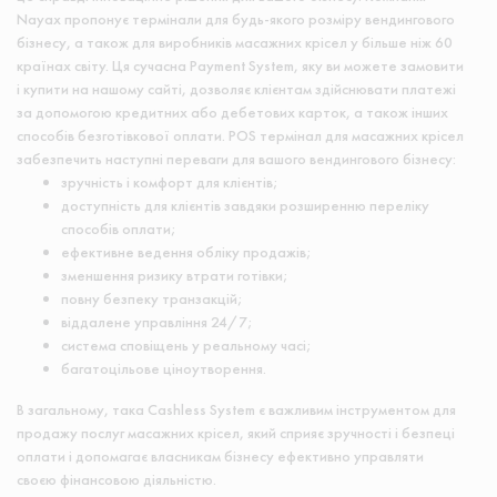
Nayax пропонує термінали для будь-якого розміру вендингового
бізнесу, а також для виробників масажних крісел у більше ніж 60
країнах світу. Ця сучасна Payment System, яку ви можете замовити
і купити на нашому сайті, дозволяє клієнтам здійснювати платежі
за допомогою кредитних або дебетових карток, а також інших
способів безготівкової оплати. POS термінал для масажних крісел
забезпечить наступні переваги для вашого вендингового бізнесу:
зручність і комфорт для клієнтів;
доступність для клієнтів завдяки розширенню переліку
способів оплати;
ефективне ведення обліку продажів;
зменшення ризику втрати готівки;
повну безпеку транзакцій;
віддалене управління 24/7;
система сповіщень у реальному часі;
багатоцільове ціноутворення.
В загальному, така Cashless System є важливим інструментом для
продажу послуг масажних крісел, який сприяє зручності і безпеці
оплати і допомагає власникам бізнесу ефективно управляти
своєю фінансовою діяльністю.