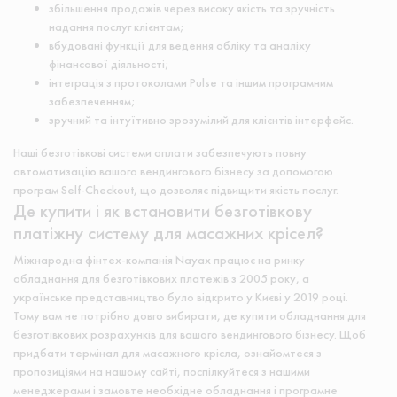
збільшення продажів через високу якість та зручність
надання послуг клієнтам;
вбудовані функції для ведення обліку та аналіху
фінансової діяльності;
інтеграція з протоколами Pulse та іншим програмним
забезпеченням;
зручний та інтуїтивно зрозумілий для клієнтів інтерфейс.
Наші безготівкові системи оплати забезпечують повну
автоматизацію вашого вендингового бізнесу за допомогою
програм Self-Checkout, що дозволяє підвищити якість послуг.
Де купити і як встановити безготівкову
платіжну систему для масажних крісел?
Міжнародна фінтех-компанія Nayax працює на ринку
обладнання для безготівкових платежів з 2005 року, а
українське представництво було відкрито у Києві у 2019 році.
Тому вам не потрібно довго вибирати, де купити обладнання для
безготівкових розрахунків для вашого вендингового бізнесу. Щоб
придбати термінал для масажного крісла, ознайомтеся з
пропозиціями на нашому сайті, поспілкуйтеся з нашими
менеджерами і замовте необхідне обладнання і програмне