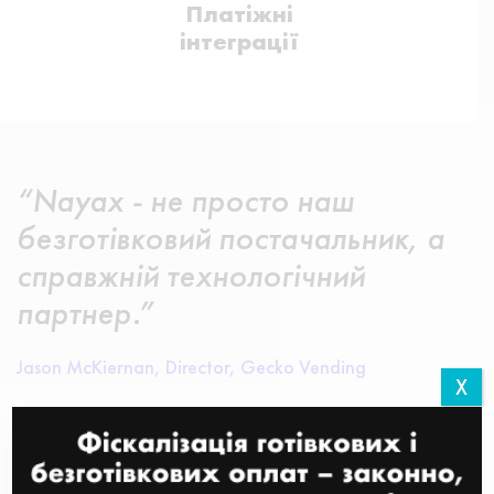
Платіжні
інтеграції
“Nayax - не просто наш
безготівковий постачальник, а
справжній технологічний
партнер.”
Jason McKiernan, Director, Gecko Vending
X
88%
збільшення безготівкових