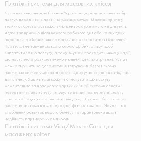
Платіжні системи для масажних крісел
Сучасний вендинговий бізнес в Україні – це різноманітний вибір
послуг, перелік яких постійно розширюється. Масажні крісла у
великих торгово-розважальних центрах уже нікого не дивують.
Адже так приємно після важкого робочого дня або на вихідних
паралельно з біганиною по магазинах розслабитися і відпочити.
Проте, ми не завжди маємо із собою дрібну готівку, щоб
заплатити за цю послугу, а тому змушені проходити мимо у надії,
що наступного разу матимемо у кишені декілька гривень. Усе це
можна вирішити за допомогою інтегрування безготівкових
платіжних систем у масажні крісла. Це зручно як для клієнтів, так і
для бізнесу. Якщо перші можуть оплачувати цю послугу
моментально за допомогою картки чи іншої системи оплати і
повертатися сюди знову і знову, то вендингові компанії мають
шанс на 30 відсотків збільшити свій дохід. Сучасна безготівкова
платіжна система від міжнародної фінтех-компанії Nayax – це
стабільний розвиток вашого бізнесу та гарантована якість і
надійність партнерських відносин.
Платіжні системи Visa/MasterCard для
масажних крісел