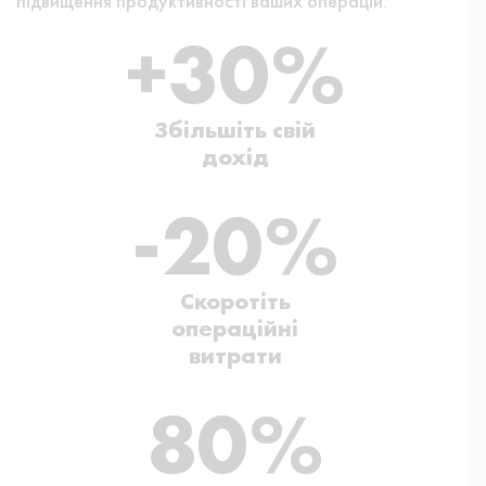
підвищення продуктивності ваших операцій.
+
30
%
Збільшіть свій
дохід
-
20
%
Скоротіть
операційні
витрати
80
%