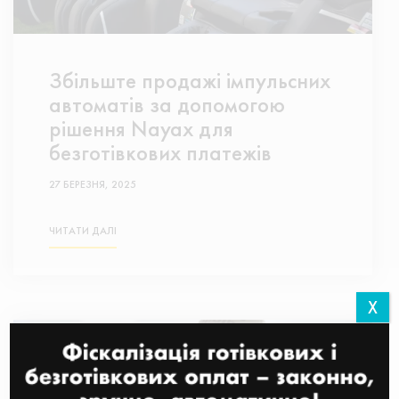
Збільште продажі імпульсних
автоматів за допомогою
рішення Nayax для
безготівкових платежів
27 БЕРЕЗНЯ, 2025
ЧИТАТИ ДАЛІ
X