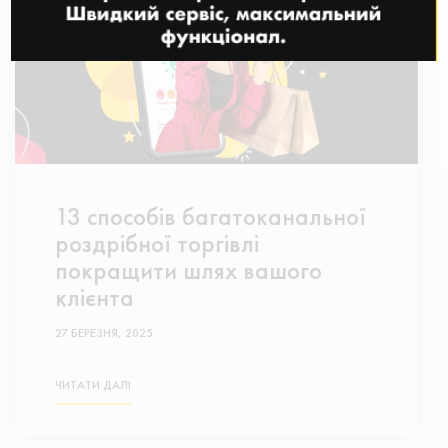
13 способів багатоканальної
роздрібної торгівлі
покращити шлях вашого
клієнта
27 БЕРЕЗНЯ, 2025
ЧИТАТИ ДАЛІ