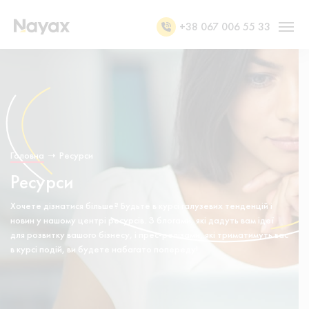
+38 067 006 55 33
Головна
➝
Ресурси
Ресурси
Хочете дізнатися більше? Будьте в курсі галузевих тенденцій і
новин у нашому центрі ресурсів. З блогами, які дадуть вам ідеї
для розвитку вашого бізнесу, і прес-релізами, які триматимуть вас
в курсі подій, ви будете набагато попереду!