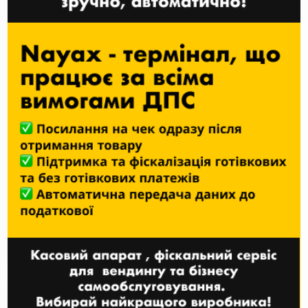
Додавання мікроринку до їх
торгового бізнесу збільшило
продажі S і S Vending до 70%
27 БЕРЕЗНЯ, 2025
ЧИТАТИ ДАЛІ