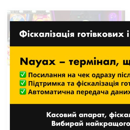
Nayax покращує унікальну
пропозицію BreakTime Group і
забезпечує їм гарантований
прибуток і зростання
продажів
27 БЕРЕЗНЯ, 2025