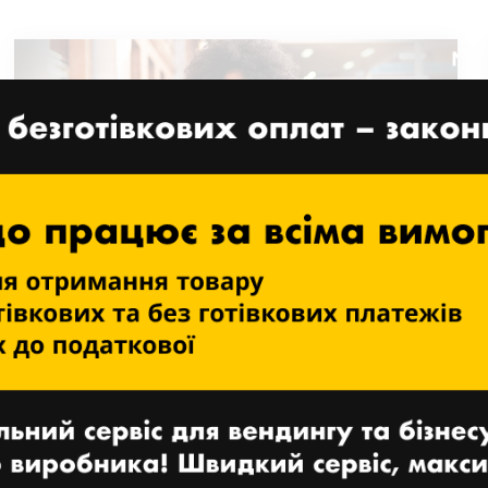
Nayax пропонує
передплачені торговельні
рішення для підвищення
лояльності клієнтів
27 БЕРЕЗНЯ, 2025