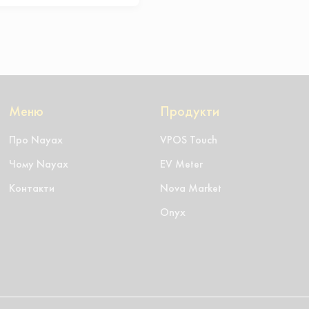
Меню
Продукти
Про Nayax
VPOS Touch
Чому Nayax
EV Meter
Контакти
Nova Market
Onyx