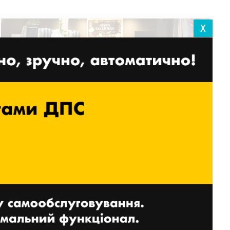
X
Торгівля на мікроринках:
найкращий посібник із
освоєння індустрії
27 БЕРЕЗНЯ, 2025
ЧИТАТИ ДАЛІ