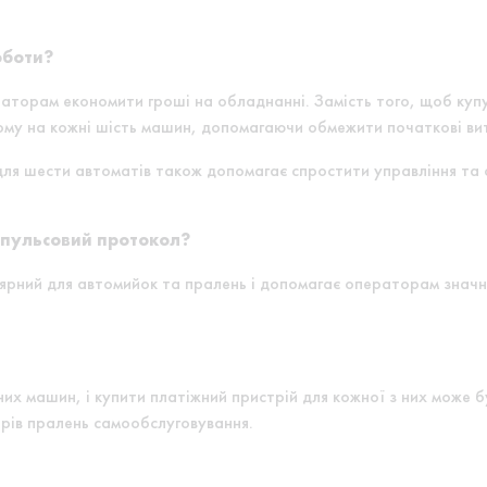
оботи?
торам економити гроші на обладнанні. Замість того, щоб купу
ому на кожні шість машин, допомагаючи обмежити початкові ви
ля шести автоматів також допомагає спростити управління та 
пульсовий протокол?
ярний для автомийок та пралень і допомагає операторам знач
ьних машин, і купити платіжний пристрій для кожної з них може
рів пралень самообслуговування.