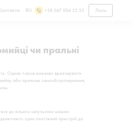
Контакти
RU
+38 067 006 55 33
Логін
мийці чи пральні
сять. Однак також важливо враховувати
омийку або пральню самообслуговування,
мом.
тися до кількох імпульсних машин
ідключають один платіжний пристрій до