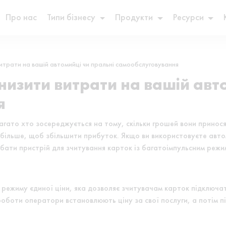
Про нас
Типи бізнесу
Продукти
Ресурси
итрати на вашій автомийці чи пральні самообслуговування
низити витрати на вашій авто
я
багато хто зосереджується на тому, скільки грошей вони прино
 більше, щоб збільшити прибуток. Якщо ви використовуєте авт
бати пристрій для зчитування карток із багатоімпульсним режи
 режиму єдиної ціни, яка дозволяє зчитувачам карток підключа
оботи оператори встановлюють ціну за свої послуги, а потім п