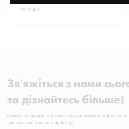
ЧИТАТИ ДАЛІ
Зв'яжіться з нами сьог
та дізнайтесь більше!
Розкажіть нам про свій бізнес і ми допоможемо обрати плат
для збільшення вашого прибутку!