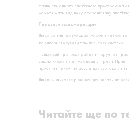
Наявність одного платіжного пристрою на ав
можете мати виділену охоронювану платіжну 
Пилососи та компресори
Якщо на вашій автомийці також є пилоси та
та використовувати там пульсову систему.
Пульсовий протокол роботи – зручне і практ
ваших клієнтів і знижує ваші витрати. При
простий і приємний досвід для своїх клієнтів.
Якщо ви шукаєте рішення для оплати вашої а
Читайте ще по т