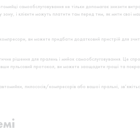
томийці самообслуговування не тільки допомагає знизити витрат
зону, і клієнти можуть платити там перед тим, як мити свої ма
 компресори, ви можете придбати додатковий пристрій для зчит
ичне рішення для пралень і мийок самообслуговування. Це спрощ
йнявши пульсовий протокол, ви можете заощадити гроші та покр
втомийки, пилососів/компресорів або вашої пральні, зв’яжітьс
емі