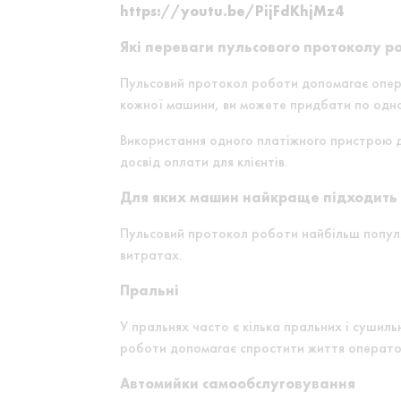
https://youtu.be/PijFdKhjMz4
Які переваги пульсового протоколу р
Пульсовий протокол роботи допомагає опера
кожної машини, ви можете придбати по одн
Використання одного платіжного пристрою д
досвід оплати для клієнтів.
Для яких машин найкраще підходить 
Пульсовий протокол роботи найбільш попул
витратах.
Пральні
У пральнях часто є кілька пральних і сушил
роботи допомагає спростити життя операто
Автомийки самообслуговування