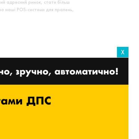
ий адресний ринок, стати більш
про наші POS-системи для пралень,
X