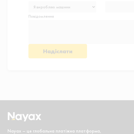
Повідомлення
Nayax – це глобальна платіжна платформа,