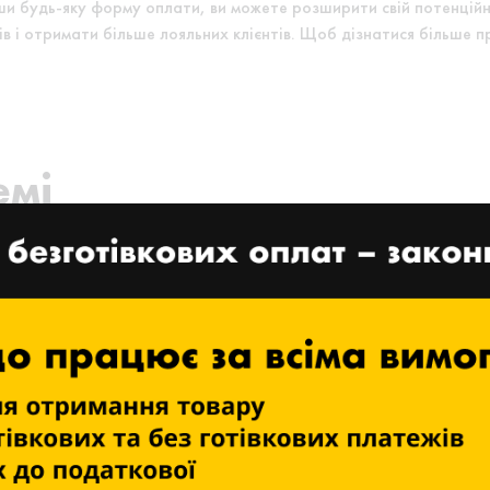
ши будь-яку форму оплати, ви можете розширити свій потенційн
ів і отримати більше лояльних клієнтів. Щоб дізнатися більше 
емі