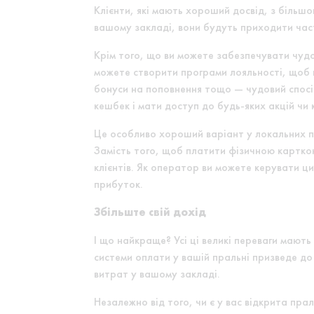
Клієнти, які мають хороший досвід, з більш
вашому закладі, вони будуть приходити час
Крім того, що ви можете забезпечувати чуд
можете створити програми лояльності, щоб н
бонуси на поповнення тощо — чудовий спосі
кешбек і мати доступ до будь-яких акцій чи
Це особливо хороший варіант у локальних п
Замість того, щоб платити фізичною картко
клієнтів. Як оператор ви можете керувати ц
прибуток.
Збільште свій дохід
І що найкраще? Усі ці великі переваги мают
системи оплати у вашій пральні призведе до 
витрат у вашому закладі.
Незалежно від того, чи є у вас відкрита пр