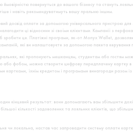
ою ймовірністю повернуться до вашого бізнесу та стануть лояль
тіше і навіть рекомендуватимуть вашу пральню іншим.
овий досвід оплати за допомогою універсального пристрою для 
алагодити ці відносини зі своїми клієнтами. Кампанії з перфок
б зробити це. Платіжні програми, як-от Monyx Wallet, дозволя
 кампаній, які ви налаштовуєте за допомогою пакета керування 
ральнях, які пропонують мешканцям, студентам або гостям мож
ю або фобом, можна створити цифрову передплачену картку в Mo
ими картками, їхнім кредитом і програмами винагороди разом із
ь один кінцевий результат: вони допомагають вам збільшити дох
більшої кількості задоволених та лояльних клієнтів, що збільшит
альня чи локальна, настав час запровадити систему оплати карт