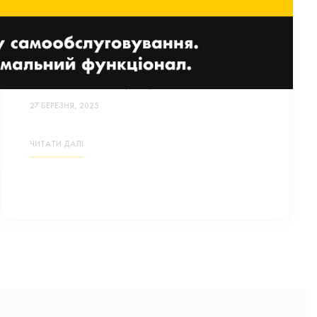
Торгівля на мікроринках:
найкращий посібник із
освоєння індустрії
27 БЕРЕЗНЯ, 2025
ЧИТАТИ ДАЛІ