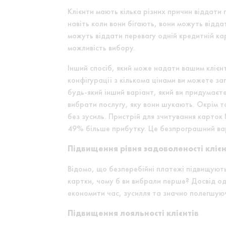
Клієнти мають кілька різних причин віддати
навіть коли вони бігають, вони можуть відда
можуть віддати перевагу одній кредитній ка
можливість вибору.
Інший спосіб, який може надати вашим клієн
конфігурації з кількома цінами ви можете за
будь-який інший варіант, який ви придумаєт
вибрати послугу, яку вони шукають. Окрім то
без зусиль. Пристрій для зчитування карток
49% більше прибутку. Це безпрограшний ва
Підвищення рівня задоволеності клієн
Відомо, що безперебійні платежі підвищують
картки, чому б ви вибрали перше? Досвід од
економити час, зусилля та значно полегшую
Підвищення лояльності клієнтів