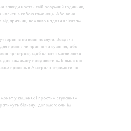
ни завжди носять свій розумний годинник,
но носити з собою гаманець. Або вони
о від причини, важливо надати клієнтам
утворення на ваші послуги. Завдяки
 для прання чи прання та сушіння, або
рані пристрою, щоб клієнти могли легко
ж дає вам змогу продавати їм більше цін
никам пралень в Австралії отримати на
 монет у кишенях і простим стуканням
пратимуть білизну, допомагаючи їм