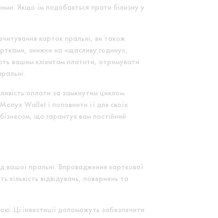
ними. Якщо їм подобається прати білизну у
зчитування карток пральні, ви також
артками, знижки на «щасливу годину»,
ють вашим клієнтам платити, отримувати
пральні.
ливість оплати за замкнутим циклом.
nyx Wallet і поповнити її для своїх
 бізнесом, що гарантує вам постійний
ід вашої пральні. Впровадження карткової
ь кількість відвідувань, повернень та
кою. Ці інвестиції допоможуть забезпечити