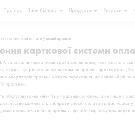
Про нас
Типи бізнесу
Продукти
Ресурси
кової системи оплати у вашій пральні
ння карткової системи оплат
ША за останні кілька років трохи зменшилася, їхня кількість в
ся, схоже, що розмір ринку локальних пралень зростає на 5,5%
ільше операторів пралень можуть переходити на локальні рішенн
їх пральнях.
ь обслуговування клієнтів у пральнях загалом, а не лише у лок
ам агентство можливість вибирати спосіб оплати та дає їм змо
мадська пральня чи власна пральня, дізнайтеся, чому вам варто