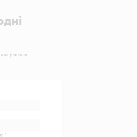
одні
іжне рішення
у *