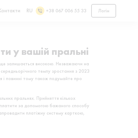
Контакти
RU
+38 067 006 55 33
Логін
и у вашій пральні
се ще залишається високою. Незважаючи на
 середньорічного темпу зростання з 2023
я і повинні тому також подумайте про
альних пральнях. Прийняття кількох
гу платити за допомогою бажаного способу
 запровадити платіжну систему карткою,