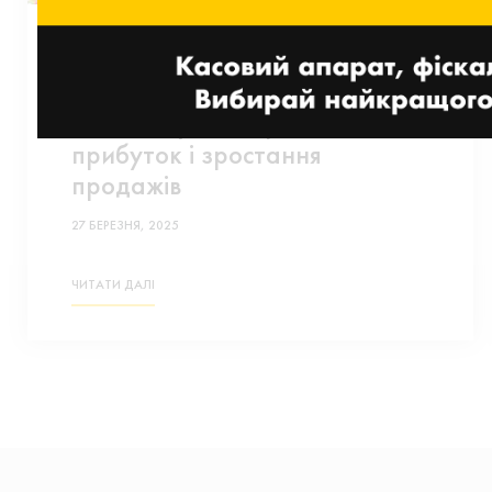
Nayax покращує унікальну
пропозицію BreakTime Group і
забезпечує їм гарантований
прибуток і зростання
продажів
27 БЕРЕЗНЯ, 2025
ЧИТАТИ ДАЛІ