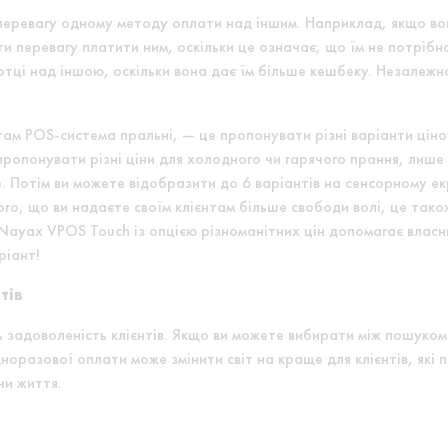
 перевагу одному методу оплати над іншим. Наприклад, якщо во
ти перевагу платити ним, оскільки це означає, що їм не потріб
ртці над іншою, оскільки вона дає їм більше кешбеку. Незалежн
там POS-система пральні, — це пропонувати різні варіанти ціно
пропонувати різні ціни для холодного чи гарячого прання, лише
е. Потім ви можете відобразити до 6 варіантів на сенсорному ек
го, що ви надаєте своїм клієнтам більше свободи волі, це тако
 Nayax VPOS Touch із опцією різноманітних цін допомагає влас
ріант!
тів
 задоволеність клієнтів. Якщо ви можете вибирати між пошуком
норазової оплати може змінити світ на краще для клієнтів, які 
чи життя.