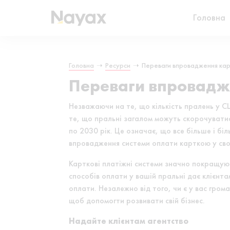
Головна
Головна
➝
Ресурси
➝
Переваги впровадження карт
Переваги впровадже
Незважаючи на те, що кількість пралень у С
те, що пральні загалом можуть скорочувати
по 2030 рік. Це означає, що все більше і б
впровадження системи оплати карткою у сво
Карткові платіжні системи значно покращуют
способів оплати у вашій пральні дає клієнт
оплати. Незалежно від того, чи є у вас гро
щоб допомогти розвивати свій бізнес.
Надайте клієнтам агентство