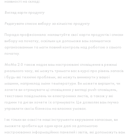
наявності на складі.
Вигляд карти продукту
Редагувати список вибору за кількістю продукту
Порада професіонала: налаштуйте свої карти продуктів і списки
вибору на початку, оскільки це допоможе вам залишатися
організованими та мати повний контроль над роботою з самого
початку.
MoMa 2.0 також надає вам настроювані сповіщення в режимі
реального часу, які можуть тримати вас в курсі про рівень запасів
і будь-які технічні проблеми, які можуть виникнути у вашої
машини, наприклад зміни температури. Ви можете вирішити, чи
хочете ви отримувати ці сповіщення у вигляді push-сповіщень,
текстових повідомлень чи електронних листів, а також у які
години та дні ви хочете їх отримувати. Це дозволяє вам гнучко
управляти своїм бізнесом на власних умовах.
І як тільки ви освоїте наші інструменти керування запасами, ви
зможете зробити ще один крок далі за допомогою
настроюваних інформаційних панелей і звітів, які допоможуть вам