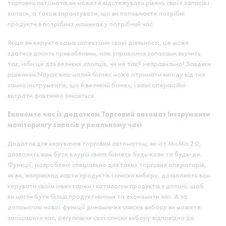
торгових автоматів ви можете відстежувати рівень своїх запасів і
запаси, а також гарантувати, що ви поповнюєте потрібні
продукти в потрібних машинах у потрібний час.
Якщо ви керуєте всіма аспектами своєї діяльності, це може
здатися досить привабливим, але управління запасами звучить
так, ніби це для великих хлопців, чи не так? неправильно! Завдяки
рішенням Nayax ваш малий бізнес може отримати вигоду від тих
самих інструментів, що й великий бізнес, і ваші операційні
витрати фактично знизяться.
Економте час із додатком Торговий автомат Інструменти
моніторингу запасів у реальному часі
Додаток для керування торговим автоматом, як-от MoMa 2.0,
дозволить вам бути в курсі свого бізнесу будь-коли та будь-де.
Функції, розроблені спеціально для таких торгових операторів,
як ви, наприклад карти продуктів і списки вибору, дозволяють вам
керувати своїм інвентарем і каталогом продуктів з долоні, щоб
ви могли бути більш продуктивними та економити час. А за
допомогою нової функції динамічних списків вибору ви можете
заощадити час, регулюючи свої списки вибору відповідно до