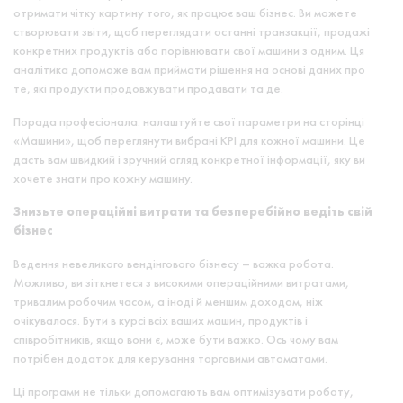
отримати чітку картину того, як працює ваш бізнес. Ви можете
створювати звіти, щоб переглядати останні транзакції, продажі
конкретних продуктів або порівнювати свої машини з одним. Ця
аналітика допоможе вам приймати рішення на основі даних про
те, які продукти продовжувати продавати та де.
Порада професіонала: налаштуйте свої параметри на сторінці
«Машини», щоб переглянути вибрані KPI для кожної машини. Це
дасть вам швидкий і зручний огляд конкретної інформації, яку ви
хочете знати про кожну машину.
Знизьте операційні витрати та безперебійно ведіть свій
бізнес
Ведення невеликого вендінгового бізнесу – важка робота.
Можливо, ви зіткнетеся з високими операційними витратами,
тривалим робочим часом, а іноді й меншим доходом, ніж
очікувалося. Бути в курсі всіх ваших машин, продуктів і
співробітників, якщо вони є, може бути важко. Ось чому вам
потрібен додаток для керування торговими автоматами.
Ці програми не тільки допомагають вам оптимізувати роботу,