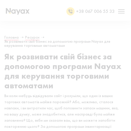
+38 067 006 55 33
Головна
➝
Ресурси
➝
Як розвивати свій бізнес за допомогою програми Nayax для
керування торговими автоматами
Як розвивати свій бізнес за
допомогою програми Nayax
для керування торговими
автоматами
Ви коли-небудь відвідували сайт і розуміли, що один із ваших
торгових автоматів майже порожній? Або, можливо, сталося
навпаки, і ви витратили час, щоб поповнити запаси машини, яка,
на вашу думку, може знадобитися, але насправді була майже
заповнена? Що, якби ми сказали вам, що ви можете запобігти
повторенню цього? За допомогою програми інвентаризації