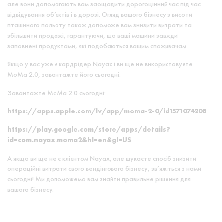
але вони допомагають вам заощадити дорогоцінний час під час
відвідування об’єктів і в дорозі. Огляд вашого бізнесу з висоти
пташиного польоту також допоможе вам знизити витрати та
збільшити продажі, гарантуючи, що ваші машини завжди
заповнені продуктами, які подобаються вашим споживачам.
Якщо у вас уже є кардрідер Nayax і ви ще не використовуєте
MoMa 2.0, завантажте його сьогодні.
Завантажте MoMa 2.0 сьогодні:
https://apps.apple.com/lv/app/moma-2-0/id1571074208
https://play.google.com/store/apps/details?
id=com.nayax.moma2&hl=en&gl=US
А якщо ви ще не є клієнтом Nayax, але шукаєте спосіб знизити
операційні витрати свого вендінгового бізнесу, зв’яжіться з нами
сьогодні! Ми допоможемо вам знайти правильне рішення для
вашого бізнесу.