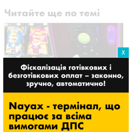
Читайте ще по темі
X
Nayax покращує унікальну
пропозицію BreakTime Group і
забезпечує їм гарантований
прибуток і зростання
продажів