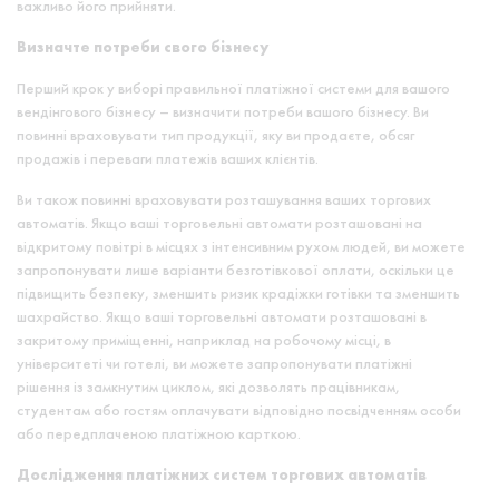
важливо його прийняти.
Визначте потреби свого бізнесу
Перший крок у виборі правильної платіжної системи для вашого
вендінгового бізнесу – визначити потреби вашого бізнесу. Ви
повинні враховувати тип продукції, яку ви продаєте, обсяг
продажів і переваги платежів ваших клієнтів.
Ви також повинні враховувати розташування ваших торгових
автоматів. Якщо ваші торговельні автомати розташовані на
відкритому повітрі в місцях з інтенсивним рухом людей, ви можете
запропонувати лише варіанти безготівкової оплати, оскільки це
підвищить безпеку, зменшить ризик крадіжки готівки та зменшить
шахрайство. Якщо ваші торговельні автомати розташовані в
закритому приміщенні, наприклад на робочому місці, в
університеті чи готелі, ви можете запропонувати платіжні
рішення із замкнутим циклом, які дозволять працівникам,
студентам або гостям оплачувати відповідно посвідченням особи
або передплаченою платіжною карткою.
Дослідження платіжних систем торгових автоматів