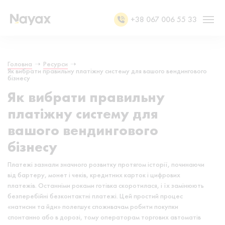
+38 067 006 55 33
Головна
➝
Ресурси
➝
Як вибрати правильну платіжну систему для вашого вендингового
бізнесу
Як вибрати правильну
платіжну систему для
вашого вендингового
бізнесу
Платежі зазнали значного розвитку протягом історії, починаючи
від бартеру, монет і чеків, кредитних карток і цифрових
платежів. Останніми роками готівка скоротилася, і їх замінюють
безперебійні безконтактні платежі. Цей простий процес
«натисни та йди» полегшує споживачам робити покупки
спонтанно або в дорозі, тому операторам торгових автоматів