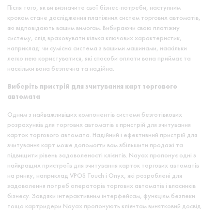
Після того, як ви визначите свої бізнес-потреби, наступним
кроком стане дослідження платіжних систем торгових автоматів,
які відповідають вашим вимогам. Вибираючи свою платіжну
систему, слід враховувати кілька ключових характеристик,
наприклад: чи сумісна система з вашими машинами, наскільки
легко нею користуватися, які способи оплати вона приймає та
наскільки вона безпечна та надійна.
Виберіть пристрій для зчитування карт торгового
автомата
Одним з найважливіших компонентів системи безготівкових
розрахунків для торгових автоматів є пристрій для зчитування
карток торгового автомата. Надійний і ефективний пристрій для
зчитування карт може допомогти вам збільшити продажі та
підвищити рівень задоволеності клієнтів. Nayax пропонує одні з
найкращих пристроїв для зчитування карток торгових автоматів
на ринку, наприклад VPOS Touch і Onyx, які розроблені для
задоволення потреб операторів торгових автоматів і власників
бізнесу. Завдяки інтерактивним інтерфейсам, функціям безпеки
тощо картридери Nayax пропонують клієнтам винятковий досвід.