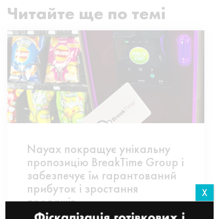
Читайте ще по темі
Nayax покращує унікальну
пропозицію BreakTime Group і
забезпечує їм гарантований
прибуток і зростання
X
продажів