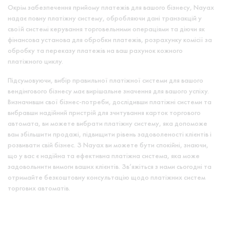
Окрім забезпечення прийому платежів для вашого бізнесу, Nayax
надає повну платіжну систему, обробляючи дані транзакцій у
своїй системі керування торговельними операціями та діючи як
фінансова установа для обробки платежів, розрахунку комісії за
обробку та переказу платежів на ваш рахунок кожного
платіжного циклу.
Підсумовуючи, вибір правильної платіжної системи для вашого
вендінгового бізнесу має вирішальне значення для вашого успіху.
Визначивши свої бізнес-потреби, дослідивши платіжні системи та
вибравши надійний пристрій для зчитування карток торгового
автомата, ви можете вибрати платіжну систему, яка допоможе
вам збільшити продажі, підвищити рівень задоволеності клієнтів і
розвивати свій бізнес. З Nayax ви можете бути спокійні, знаючи,
що у вас є надійна та ефективна платіжна система, яка може
задовольнити вимоги ваших клієнтів. Зв’яжіться з нами сьогодні та
отримайте безкоштовну консультацію щодо платіжних систем
торгових автоматів.