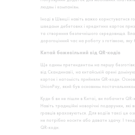
людям і компаніям.
Іноді в Швеції навіть важко користуватися 
шведами дебетових і кредитних карток призв
та створення безпечнішого середовища. Влас
дорогоцінний час на роботу з готівкою, яку
Китай божевільний від QR-кодів
Ще одним претендентом на першу безготівкову
від Скандинавії, на китайській арені домін
карток і натомість прийняли QR-коди. Основ
UnionPay, який був основним постачальнико
Куди б ви не пішли в Китаї, ви побачите QR
Навіть традиційні новорічні подарунки, які
гравців враховуються. Для водіїв таксі це 
не потрібно носити або давати здачу. І тен
QR-коди.