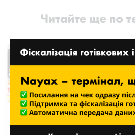
Читайте ще по т
Nayax покращує унікальну
пропозицію BreakTime Group і