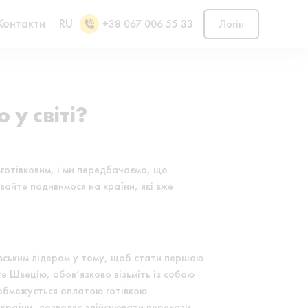
Контакти
RU
+38 067 006 55 33
Логін
у світі?
зготівковим, і ми передбачаємо, що
вайте подивимося на країни, які вже
навським лідером у тому, щоб стати першою
е Швецію, обов’язково візьміть із собою
 обмежується оплатою готівкою.
 країни, дозволяє здійснювати перекази