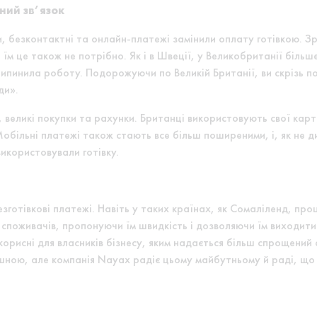
ний зв’язок
и, безконтактні та онлайн-платежі замінили оплату готівкою. З
я, їм це також не потрібно. Як і в Швеції, у Великобританії біль
припинила роботу. Подорожуючи по Великій Британії, ви скрізь 
ди».
, великі покупки та рахунки. Британці використовують свої кар
 Мобільні платежі також стають все більш поширеними, і, як не 
икористовували готівку.
готівкові платежі. Навіть у таких країнах, як Сомаліленд, про
я споживачів, пропонуючи їм швидкість і дозволяючи їм виходит
корисні для власників бізнесу, яким надається більш спрощений
ашною, але компанія Nayax радіє цьому майбутньому й раді, що