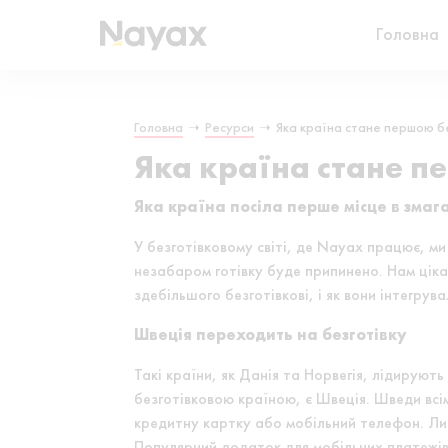
Головна
Головна
➝
Ресурси
➝
Яка країна стане першою бе
Яка країна стане пе
Яка країна посіла перше місце в змага
У безготівковому світі, де Nayax працює, ми
незабаром готівку буде припинено. Нам ціка
здебільшого безготівкові, і як вони інтегрув
Швеція переходить на безготівку
Такі країни, як Данія та Норвегія, лідируют
безготівковою країною, є Швеція. Шведи всім
кредитну картку або мобільний телефон. Лиш
Популярний додаток для мобільних платежів 