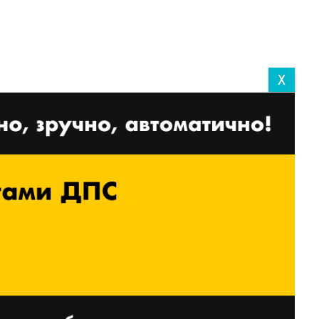
X
Торгівля на мікроринках:
найкращий посібник із