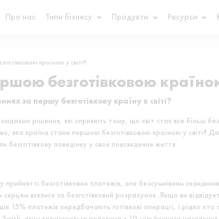
Про нас
Типи бізнесу
Продукти
Ресурси
зготівковою країною у світі?
ршою безготівковою країною 
ннях за першу безготівкову країну в світі?
 надаємо рішення, які сприяють тому, що світ стає все більш бе
во, яка країна стане першою безготівковою країною у світі? Да
али безготівкову поведінку у своє повсякденне життя.
ь у прийнятті безготівкових платежів, але безсумнівним сканди
 серцем взялися за безготівковий розрахунок. Якщо ви відвідуєт
е 15% платежів передбачають готівкові операції, і рідко хто
Swish, яким користується половина з 10-мільйонного населення