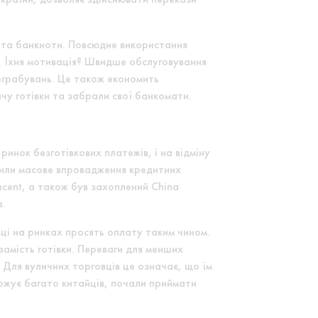
и та банкноти. Повсюдне використання
. Їхня мотивація? Швидше обслуговування
ограбувань. Це також економить
чу готівки та забрали свої банкомати.
инок безготівкових платежів, і на відміну
стили масове впровадження кредитних
ncent, а також був захоплений China
в.
вці на ринках просять оплату таким чином.
замість готівки. Переваги для менших
 Для вуличних торговців це означає, що їм
рожує багато китайців, почали приймати