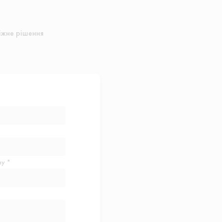
іжне рішення
у *