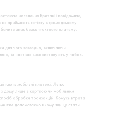
ростаюче населення Британії повідомляє,
ше не приймають готівку в громадському
побачите знак безконтактного платежу,
тки для чого завгодно, включаючи
дивно, їх частіше використовують у пабах,
цвітають мобільні платежі. Легко
и з дому лише з карткою чи мобільним
 спосіб обробки транзакцій. Комусь втрата
 ми вже допомагаємо цьому явищу стати