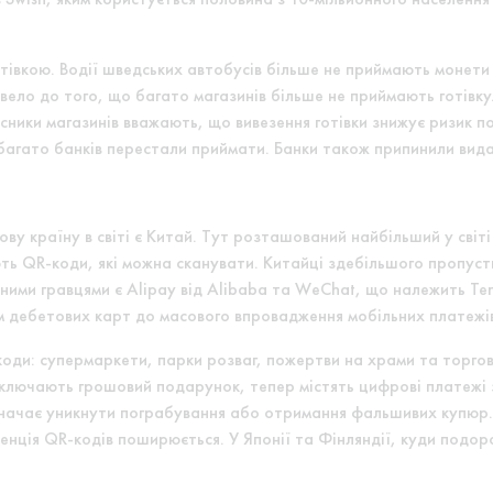
готівкою. Водії шведських автобусів більше не приймають монет
ело до того, що багато магазинів більше не приймають готівку
ники магазинів вважають, що вивезення готівки знижує ризик п
 багато банків перестали приймати. Банки також припинили вида
 країну в світі є Китай. Тут розташований найбільший у світі р
ують QR-коди, які можна сканувати. Китайці здебільшого пропу
ними гравцями є Alipay від Alibaba та WeChat, що належить Te
м дебетових карт до масового впровадження мобільних платежі
-коди: супермаркети, парки розваг, пожертви на храми та торго
 включають грошовий подарунок, тепер містять цифрові платежі 
означає уникнути пограбування або отримання фальшивих купюр.
денція QR-кодів поширюється. У Японії та Фінляндії, куди подо