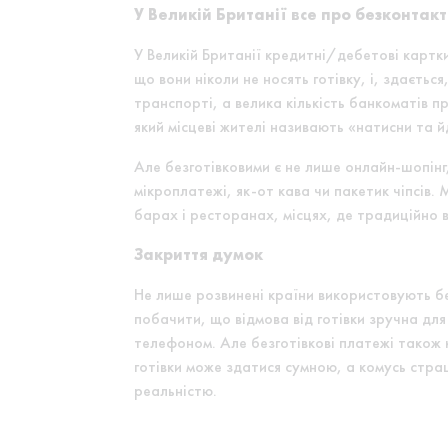
У Великій Британії все про безконтакт
У Великій Британії кредитні/дебетові картк
що вони ніколи не носять готівку, і, здаєтьс
транспорті, а велика кількість банкоматів 
який місцеві жителі називають «натисни та й
Але безготівковими є не лише онлайн-шопінг
мікроплатежі, як-от кава чи пакетик чіпсів.
барах і ресторанах, місцях, де традиційно в
Закриття думок
Не лише розвинені країни використовують без
побачити, що відмова від готівки зручна дл
телефоном. Але безготівкові платежі також 
готівки може здатися сумною, а комусь стр
реальністю.