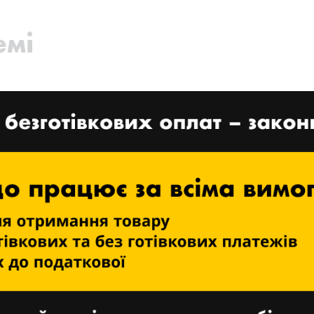
емі
Nayax пропонує
передплачені торговельні